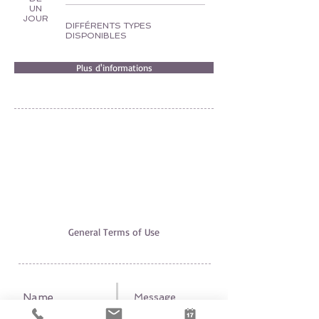
UN
JOUR
DIFFÉRENTS TYPES
DISPONIBLES
Plus d'informations
EXCURSION EXPERT
AGIA PELAGIA, 71500 HERAKLION
+30 6951520700
,
+30 6947312942
excursionexpert.crete@gmail.com
Licence nr EOT: 1039E60000221601
VAT-ID:
165660540
The use of this site underlies our
General Terms of Use