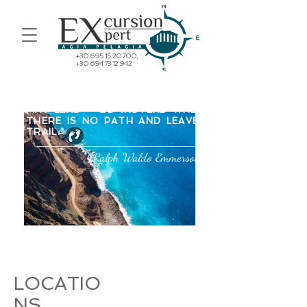
+30 695 15 20 700
,
+30 694 73 12 942
"DO NOT GO WHERE THE PATH
MAY LEAD - GO INSTEAD WHERE
THERE IS NO PATH AND LEAVE A
TRAIL."
Ralph Waldo Emmerson
LOCATIO
NS