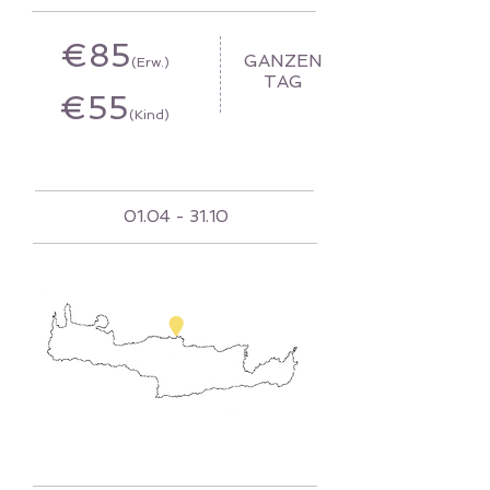
€85
GANZEN
(Erw.)
TAG
€55
(Kind)
01.04 - 31.10