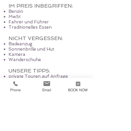
IM PREIS INBEGRIFFEN:
Benzin
MwSt
Fahrer und Führer
Traditionelles Essen
NICHT VERGESSEN:
Badeanzug
Sonnenbrille und Hut
Kamera
Wanderschuhe
UNSERE TIPPS:
private Touren auf Anfrage
Der Preis ist inklusive Abholkosten
aus Agia Pelagia
Phone
Email
BOOK NOW
Senden Sie uns eine Nachricht um
die Transferkosten aus einem
anderen Ort zu erfahren
SPRACHEN:
Englisch
Französisch
Deutsche